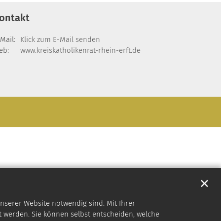
ontakt
Mail:
Klick zum E-Mail senden
eb:
www.kreiskatholikenrat-rhein-erft.de
✕
nserer Website notwendig sind. Mit Ihrer
 werden. Sie können selbst entscheiden, welche