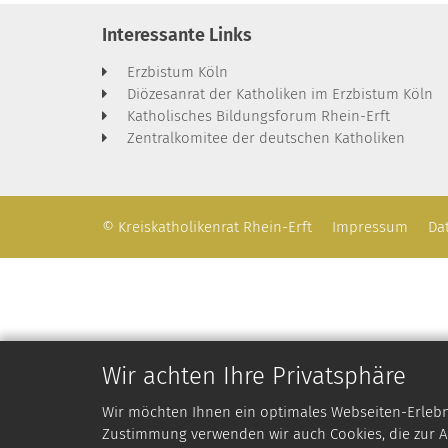
Interessante Links
Erzbistum Köln
Diözesanrat der Katholiken im Erzbistum Köln
Katholisches Bildungsforum Rhein-Erft
Zentralkomitee der deutschen Katholiken
© Kreiskatholikenrat Rhein-Erft
Impressum
Da
Wir achten Ihre Privatsphäre
Wir möchten Ihnen ein optimales Webseiten-Erlebnis
Zustimmung verwenden wir auch Cookies, die zur An