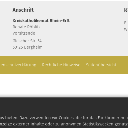
Anschrift
K
Kreiskatholikenrat Rhein-Erft
E-
Renate
Röblitz
W
Vorsitzende
Glescher Str. 54
50126
Bergheim
tenschutzerklärung
Rechtliche Hinweise
Seitenübersicht
 bieten. Dazu verwenden wir Cookies, die für das Funktionieren u
zeige externer Inhalte oder zu anonymen Statistikzwecken genutzt