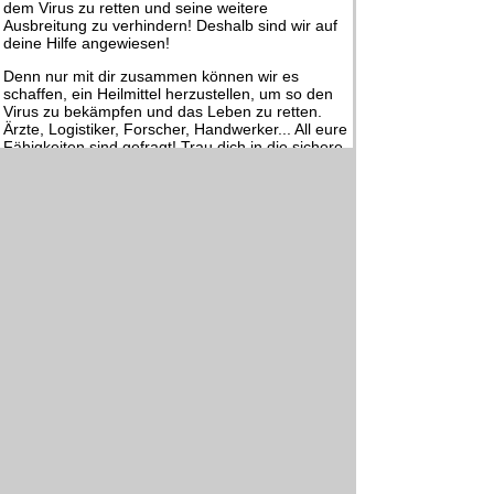
dem Virus zu retten und seine weitere
Ausbreitung zu verhindern! Deshalb sind wir auf
deine Hilfe angewiesen!
Denn nur mit dir zusammen können wir es
schaffen, ein Heilmittel herzustellen, um so den
Virus zu bekämpfen und das Leben zu retten.
Ärzte, Logistiker, Forscher, Handwerker... All eure
Fähigkeiten sind gefragt! Trau dich in die sichere
Kommandozentrale Doreme und lass uns
gemeinsam vom 18. bis zum 21. Mai 2018 die
Welt retten und vor der Katastrophe bewahren!
Deine Einsatzleitung:
Christina, Andrea & Manuel
Datei-Anhänge:
Flyer
Anmeldebogen
Zurück