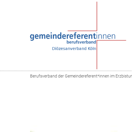
Zum Inhalt springen
Berufsverband der Gemeindereferent*innen im Erzbistu