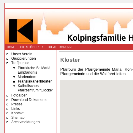
|
|
|
HOME
DIE STÖBERER
THEATERGRUPPE
Unser Verein
Gruppierungen
Kloster
Treffpunkte
Pfarrkirche St. Mariä
Pfarrbüro der Pfarrgemeinde Maria, Köni
Empfängnis
Pfarrgemeinde und die Wallfahrt leiten.
Mariendom
Franziskanerkloster
Katholisches
Pfarrzentrum "Glocke"
Fotoalben
Download Dokumente
Presse
Links
Kontakt
Sitemap
Archivmeldungen