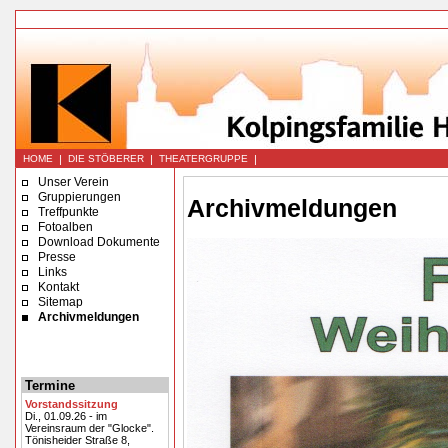
|
|
|
HOME
DIE STÖBERER
THEATERGRUPPE
Unser Verein
Gruppierungen
Archivmeldungen
Treffpunkte
Fotoalben
Download Dokumente
Presse
Links
Kontakt
Sitemap
Archivmeldungen
Termine
Vorstandssitzung
Di., 01.09.26 - im
Vereinsraum der "Glocke".
Tönisheider Straße 8,