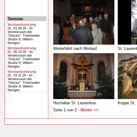
Termine
Vorstandssitzung
Di., 01.09.26 - im
Vereinsraum der
"Glocke". Tönisheider
Straße 8, Velbert-
Neviges
Vorstandssitzung
Weiterfahrt nach Mintard
St. Lauren
Di., 06.10.26 - im
Vereinsraum der
"Glocke". Tönisheider
Straße 8, Velbert-
Neviges
Vorstandssitzung
Di., 03.11.26 - im
Vereinsraum der
"Glocke". Tönisheider
Straße 8, Velbert-
Neviges
Hochaltar St. Laurentius
Krippe St.
Seite 1 von 2 -
Weiter >>