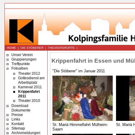
|
|
|
HOME
DIE STÖBERER
THEATERGRUPPE
Unser Verein
Gruppierungen
Krippenfahrt in Essen und Mü
Treffpunkte
Fotoalben
"Die Stöberer" im Januar 2011
Theater 2012
Gottesdienst am
Arbeitsplatz
Karneval 2011
Krippenfahrt
2011
Theater 2010
Download
Dokumente
Presse
Links
Kontakt
St. Mariä Himmelfahrt Mülheim-
St. Mariä 
Sitemap
Saarn
Archivmeldungen