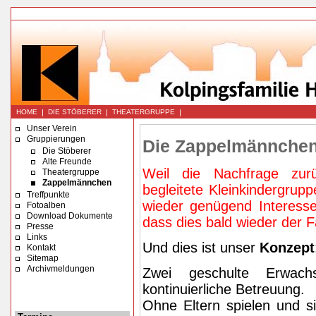
|
|
|
HOME
DIE STÖBERER
THEATERGRUPPE
Unser Verein
Gruppierungen
Die Zappelmännche
Die Stöberer
Alte Freunde
Weil die Nachfrage zurü
Theatergruppe
Zappelmännchen
begleitete Kleinkindergruppe
Treffpunkte
wieder genügend Interesse
Fotoalben
Download Dokumente
dass dies bald wieder der Fa
Presse
Links
Und dies ist unser
Konzept
Kontakt
Sitemap
Archivmeldungen
Zwei geschulte Erwac
kontinuierliche Betreuung.
Ohne Eltern spielen und s