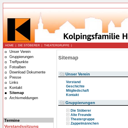
HOME
|
DIE STÖBERER
|
THEATERGRUPPE
|
Unser Verein
Gruppierungen
Sitemap
Treffpunkte
Fotoalben
Download Dokumente
Unser Verein
Presse
Vorstand
Links
Geschichte
Kontakt
Mitgliedschaft
Sitemap
Kontakt
Archivmeldungen
Gruppierungen
Die Stöberer
Alte Freunde
Theatergruppe
Termine
Zappelmännchen
Vorstandssitzung