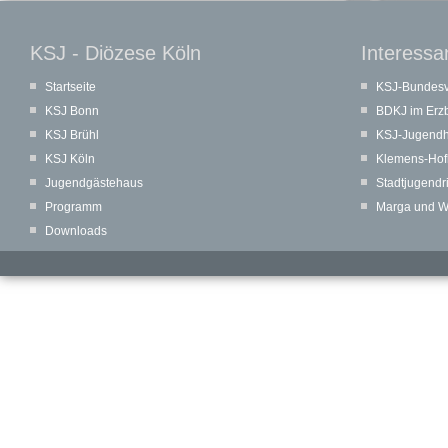
KSJ - Diözese Köln
Interessa
Startseite
KSJ-Bundes
KSJ Bonn
BDKJ im Erzb
KSJ Brühl
KSJ-Jugendh
KSJ Köln
Klemens-Hof
Jugendgästehaus
Stadtjugendr
Programm
Marga und Wal
Downloads
© 2017 // Katholische Studierende Jugend (KSJ) in der Diözese Köln