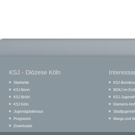
KSJ - Diözese Köln
Interessa
Startseite
KSJ-Bundes
KSJ Bonn
BDKJ im Erzb
KSJ Brühl
KSJ-Jugendh
KSJ Köln
Klemens-Hof
Jugendgästehaus
Stadtjugendr
Programm
Marga und Wal
Downloads