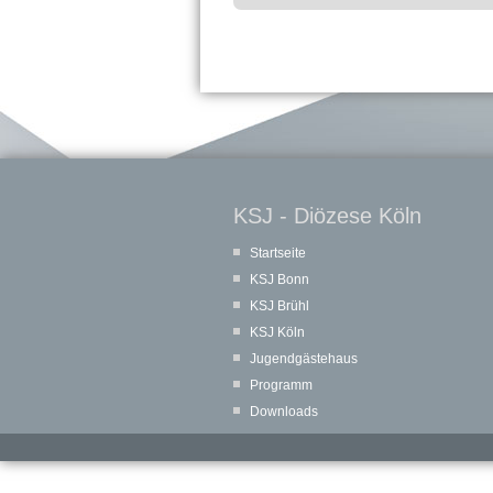
KSJ - Diözese Köln
Startseite
KSJ Bonn
KSJ Brühl
KSJ Köln
Jugendgästehaus
Programm
Downloads