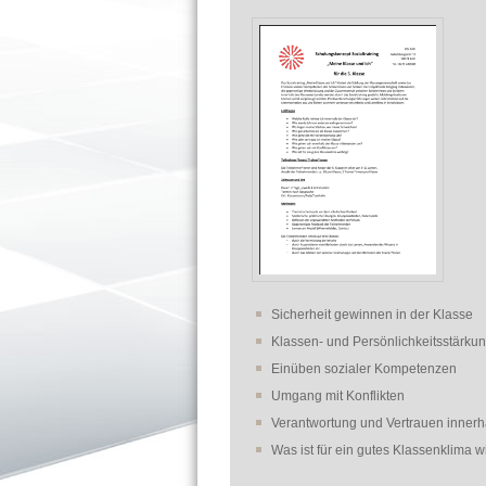
Sicherheit gewinnen in der Klasse
Klassen- und Persönlichkeitsstärku
Einüben sozialer Kompetenzen
Umgang mit Konflikten
Verantwortung und Vertrauen inner
Was ist für ein gutes Klassenklima w