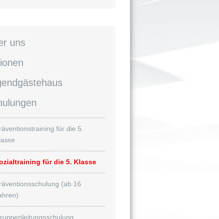
er uns
ionen
gendgästehaus
hulungen
räventionstraining für die 5.
lasse
ozialtraining für die 5. Klasse
räventionsschulung (ab 16
ahren)
ruppenleitungsschulung