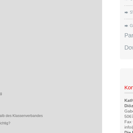
S
G
Par
Do
Kon
ng
Kat
Diö
Gabe
halb des Klassenverbandes
5067
Fax
ichtig?
info
Die 