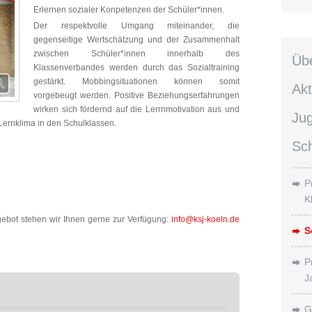
Erlernen sozialer Konpetenzen der Schüler*innen.
Der respektvolle Umgang miteinander, die
gegenseitige Wertschätzung und der Zusammenhalt
zwischen Schüler*innen innerhalb des
Üb
Klassenverbandes werden durch das Sozialtraining
gestärkt. Mobbingsituationen können somit
Akt
vorgebeugt werden. Positive Beziehungserfahrungen
wirken sich fördernd auf die Lerrnmotivation aus und
Ju
Lernklima in den Schulklassen.
Sc
P
K
ebot stehen wir Ihnen gerne zur Verfügung:
info@ksj-koeln.de
S
P
J
G