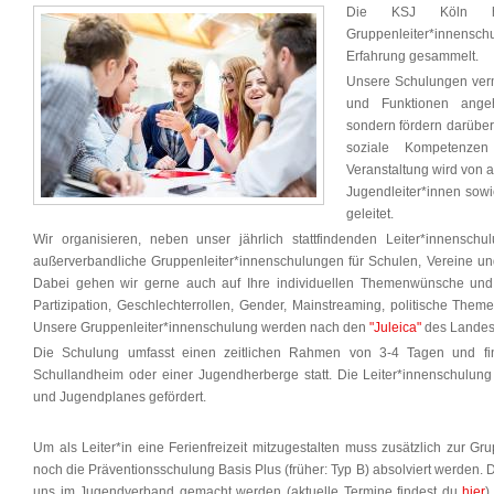
Die KSJ Köln h
Gruppenleiter*innens
Erfahrung gesammelt.
Unsere Schulungen vermi
und Funktionen angeh
sondern fördern darüber
soziale Kompetenzen
Veranstaltung wird von 
Jugendleiter*innen sow
geleitet.
Wir organisieren, neben unser jährlich stattfindenden Leiter*innensch
außerverbandliche Gruppenleiter*innenschulungen für Schulen, Vereine u
Dabei gehen wir gerne auch auf Ihre individuellen Themenwünsche und 
Partizipation, Geschlechterrollen, Gender, Mainstreaming, politische Theme
Unsere Gruppenleiter*innenschulung werden nach den
"Juleica"
des Landes
Die Schulung umfasst einen zeitlichen Rahmen von 3-4 Tagen und fi
Schullandheim oder einer Jugendherberge statt. Die Leiter*innenschulung 
und Jugendplanes gefördert.
Um als Leiter*in eine Ferienfreizeit mitzugestalten muss zusätzlich zur Gr
noch die Präventionsschulung Basis Plus (früher: Typ B) absolviert werden. 
uns im Jugendverband gemacht werden (aktuelle Termine findest du
hier
)