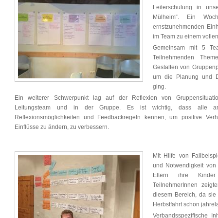
Leiterschulung in uns
Mülheim“. Ein Woch
ernstzunehmenden Einhe
im Team zu einem vollen 
Gemeinsam mit 5 Tea
Teilnehmenden Them
Gestalten von Gruppenp
um die Planung und 
ging.
Ein weiterer Schwerpunkt lag auf der Reflexion von Gruppensituat
Leitungsteam und in der Gruppe. Es ist wichtig, dass alle an
Reflexionsmöglichkeiten und Feedbackregeln kennen, um positive Verh
Einflüsse zu ändern, zu verbessern.
Mit Hilfe von Fallbeisp
und Notwendigkeit von Au
Eltern ihre Kinder
TeilnehmerInnen zeigt
diesem Bereich, da sie
Herbstfahrt schon jahre
Verbandsspezifische Inh