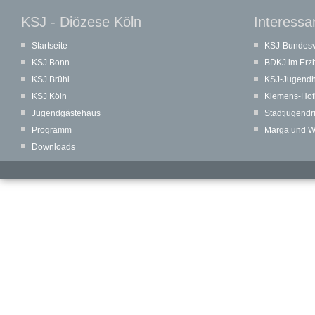
KSJ - Diözese Köln
Interessa
Startseite
KSJ-Bundes
KSJ Bonn
BDKJ im Erzb
KSJ Brühl
KSJ-Jugendh
KSJ Köln
Klemens-Hof
Jugendgästehaus
Stadtjugendr
Programm
Marga und Wal
Downloads
© 2017 // Katholische Studierende Jugend (KSJ) in der Diözese Köln