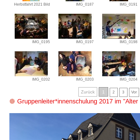
Herbstfahrt 2021 Bild
IMG_0187
IMG_0191
IMG_0195
IMG_0197
IMG_0198
IMG_0202
IMG_0203
IMG_0204
Zurück
1
2
3
Vor
Gruppenleiter*innenschulung 2017 im "Alte