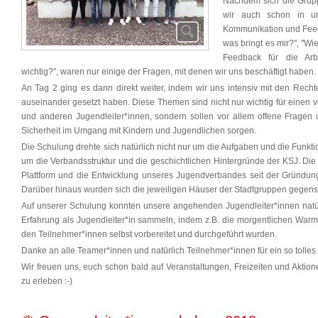
Nachdem sich die Grupp
wir auch schon in un
Kommunikation und Feed
was bringt es mir?", "W
Feedback für die Arbe
wichtig?", waren nur einige der Fragen, mit denen wir uns beschäftigt haben.
An Tag 2 ging es dann direkt weiter, indem wir uns intensiv mit den Rec
auseinander gesetzt haben. Diese Themen sind nicht nur wichtig für einen
und anderen Jugendleiter*innen, sondern sollen vor allem offene Fragen 
Sicherheit im Umgang mit Kindern und Jugendlichen sorgen.
Die Schulung drehte sich natürlich nicht nur um die Aufgaben und die Funkt
um die Verbandsstruktur und die geschichtlichen Hintergründe der KSJ. Di
Plattform und die Entwicklung unseres Jugendverbandes seit der Gründung
Darüber hinaus wurden sich die jeweiligen Häuser der Stadtgruppen gegensei
Auf unserer Schulung konnten unsere angehenden Jugendleiter*innen natür
Erfahrung als Jugendleiter*in sammeln, indem z.B. die morgentlichen W
den Teilnehmer*innen selbst vorbereitet und durchgeführt wurden.
Danke an alle Teamer*innen und natürlich Teilnehmer*innen für ein so tolle
Wir freuen uns, euch schon bald auf Veranstaltungen, Freizeiten und Aktio
zu erleben :-)